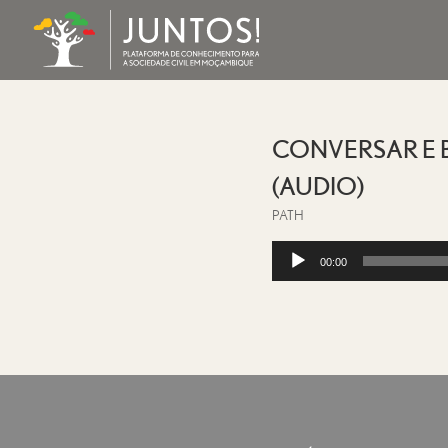
CONVERSAR E 
(AUDIO)
PATH
Reprodutor
00:00
de
áudio