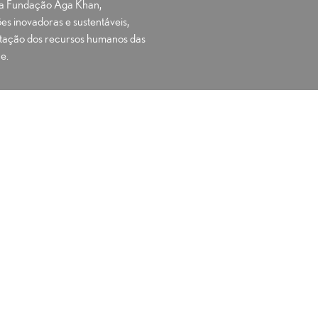
e a Fundação Aga Khan,
volume.
es inovadoras e sustentáveis,
ação dos recursos humanos das
e.